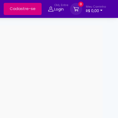
0
Olá, Entre
Meu Carrinho
Cadastre-se
Login
R$ 0,00