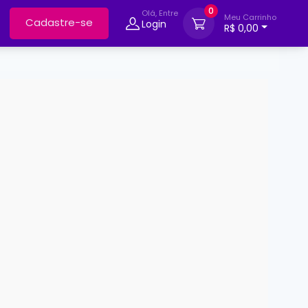
0
Olá, Entre
Meu Carrinho
Cadastre-se
Login
R$ 0,00