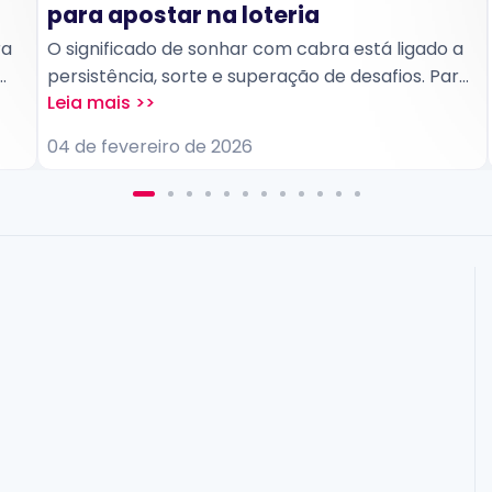
para apostar na loteria
ra
O significado de sonhar com cabra está ligado a
persistência, sorte e superação de desafios. Para
apostas de loteria, costuma ser interpretado
a
como um sinal favorável para arriscar números
04 de fevereiro de 2026
dor
ligados à estabilidade, esforço recompensado e
ganhos conquistados com paciência,
especialmente em jogos que exigem constância.