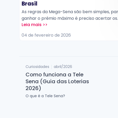
Brasil
reúnem
As regras da Mega-Sena são bem simples, pa
 e
ganhar o prêmio máximo é preciso acertar os
s são:
seis números sorteados. Contudo, quem tiver
Dupla
quatro ou cinco acertos também terá direito 
04 de fevereiro de 2026
,
uma parte do montante acumulado. O ganha
tem até 90 dias após a data do sorteio para
resgatar a premiação.
Curiosidades
abril/2026
Como funciona a Tele
Sena (Guia das Loterias
2026)
O que é a Tele Sena?