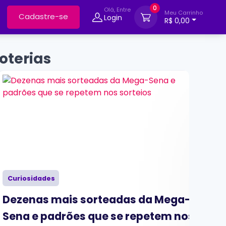
0
Olá, Entre
Meu Carrinho
Cadastre-se
Login
R$ 0,00
oterias
Curiosidades
Cur
Dezenas mais sorteadas da Mega-
O q
Sena e padrões que se repetem nos
pr