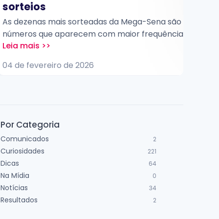
sorteios
A lo
jogo
As dezenas mais sorteadas da Mega-Sena são os
esc
números que aparecem com maior frequência
pla
nos sorteios oficiais dessa loteria ao longo do
04 d
em t
tempo. Elas são identificadas por meio de
04 de fevereiro de 2026
aces
análises estatísticas e costumam despertar o
casa
interesse de apostadores que buscam entender
o histórico dos resultados.
Por Categoria
Comunicados
2
Curiosidades
221
Dicas
64
Na Mídia
0
Notícias
34
Resultados
2