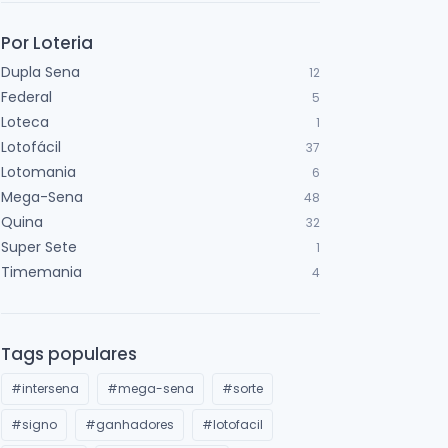
Por Loteria
Dupla Sena
12
Federal
5
Loteca
1
Lotofácil
37
Lotomania
6
Mega-Sena
48
Quina
32
Super Sete
1
Timemania
4
Tags populares
#intersena
#mega-sena
#sorte
#signo
#ganhadores
#lotofacil