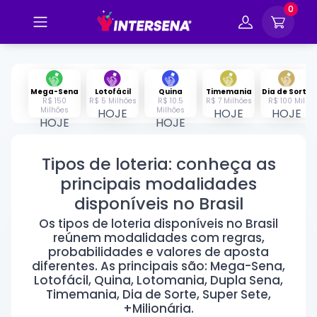
0
Mega-Sena
Lotofácil
Quina
Timemania
Dia de Sorte
R$ 150
R$ 5 Milhões
R$ 10.5
R$ 7 Milhões
R$ 100 Mil
Milhões
Milhões
HOJE
HOJE
HOJE
HOJE
HOJE
Tipos de loteria: conheça as
principais modalidades
disponíveis no Brasil
Os tipos de loteria disponíveis no Brasil
reúnem modalidades com regras,
probabilidades e valores de aposta
diferentes. As principais são: Mega-Sena,
Lotofácil, Quina, Lotomania, Dupla Sena,
Timemania, Dia de Sorte, Super Sete,
+Milionária.