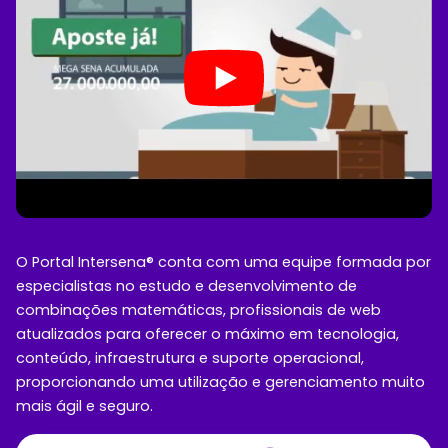
O Portal Intersena® conta com uma equipe formada por
especialistas no estudo e desenvolvimento de
combinações matemáticas, profissionais de web
atualizados para oferecer o máximo em tecnologia,
conteúdo, infraestrutura e suporte operacional,
proporcionando uma utilização e gerenciamento muito
mais ágil e seguro.