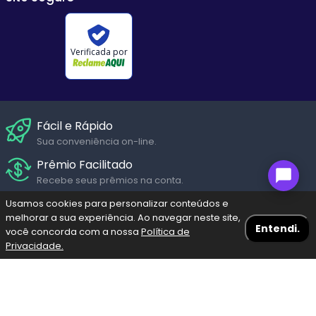
Verificada por
Fácil e Rápido
Sua conveniência on-line.
Prêmio Facilitado
Recebe seus prêmios na conta.
Suporte Humanizado
Usamos cookies para personalizar conteúdos e
melhorar a sua experiência. Ao navegar neste site,
Fale com um de nossos atendentes em diversos canais de
Entendi.
você concorda com a nossa
Política de
Seg. a Sáb.
Privacidade.
Navegação Blog
Menu
Pagamento Seguro
Pague através dos diversos meios de pagamento com
toda segurança garantida.