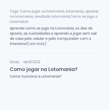
Tags: Como jogar na lotomania, lotomania, apostar
na lotomania, resultado lotomania,Como se joga a
Lotomania
Aprenda como se joga na Lotomania, os dias de
aposta, as curiosidades e aprenda a jogar sem sair
de casa pelo celular e pelo computador com a
Intersena!
[Leia Mais]
Dicas
abril/2022
Como jogar na Lotomania?
Como funciona a Lotomania?