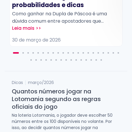
probabilidades e dicas
c
Como ganhar na Dupla de Páscoa é uma
As
dúvida comum entre apostadores que
di
buscam aumentar suas chances no sorteio
de
especial das Loterias. Entender as regras,
de
30 de março de 2026
19
escolher bem os números e utilizar
fo
estratégias de aposta pode ajudar a planejar
pr
melhor o jogo e participar do concurso com
mais preparo
Dicas
março/2026
Quantos números jogar na
Lotomania segundo as regras
oficiais do jogo
Na loteria Lotomania, o jogador deve escolher 50
números entre os 100 disponíveis no volante. Por
isso, ao decidir quantos números jogar na