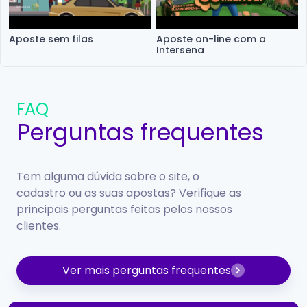
Aposte sem filas
Aposte on-line com a
Intersena
FAQ
Perguntas frequentes
Tem alguma dúvida sobre o site, o
cadastro ou as suas apostas? Verifique as
principais perguntas feitas pelos nossos
clientes.
Ver mais perguntas frequentes