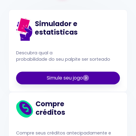
Simulador e
estatísticas
Descubra qual a
probabilidade do seu palpite ser sorteado
Simule seu jogo
Compre
créditos
Compre seus créditos antecipadamente e