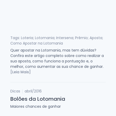
Tags: Loteria; Lotomania; Intersena; Prêmio; Aposta;
Como Apostar na Lotomania
Quer apostar na Lotomania, mas tem dúvidas?
Confira este artigo completo sobre como realizar a
sua aposta, como funciona a pontuação e, o
melhor, como aumentar as sua chance de ganhar.
[Leia Mais]
Dicas
abril/2016
Bolões da Lotomania
Maiores chances de ganhar