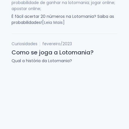
probabilidade de ganhar na lotomania; jogar online;
apostar online;
É fácil acertar 20 números na Lotomania? Saiba as
probabilidades!
[Leia Mais]
Curiosidades
fevereiro/2023
Como se joga a Lotomania?
Qual a história da Lotomania?