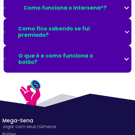
Como funciona o Intersena®?
Como fico sabendo se fui
premiado?
O que é e como funciona o
bolão?
Mega-Sena
Jogar com seus números
Bolões