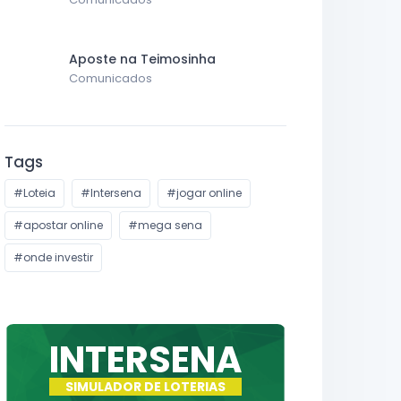
Aposte na Teimosinha
Comunicados
Tags
#Loteia
#Intersena
#jogar online
#apostar online
#mega sena
#onde investir
INTERSENA
SIMULADOR DE LOTERIAS