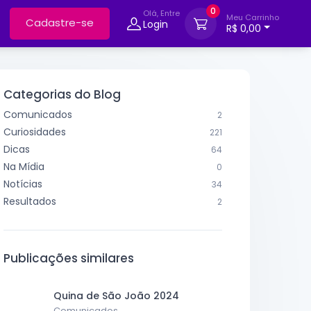
0
Olá, Entre
Meu Carrinho
Cadastre-se
Login
R$ 0,00
Categorias do Blog
Comunicados
2
Curiosidades
221
Dicas
64
Na Mídia
0
Notícias
34
Resultados
2
Publicações similares
Quina de São João 2024
Comunicados