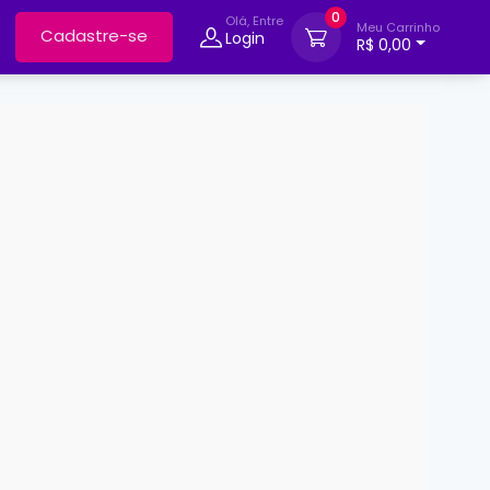
0
Olá, Entre
Meu Carrinho
Cadastre-se
Login
R$ 0,00