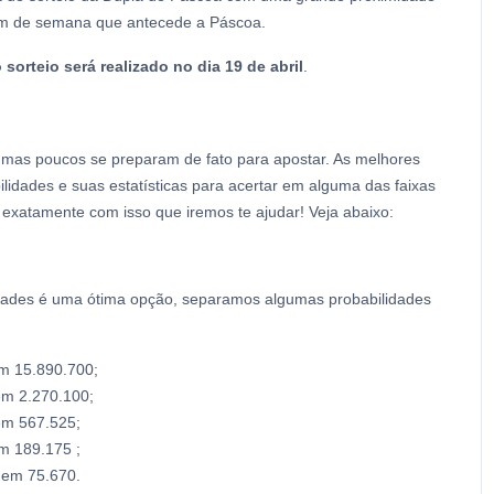
fim de semana que antecede a Páscoa.
 sorteio será realizado no dia 19 de abril
.
a, mas poucos se preparam de fato para apostar. As melhores
idades e suas estatísticas para acertar em alguma das faixas
 exatamente com isso que iremos te ajudar! Veja abaixo:
idades é uma ótima opção, separamos algumas probabilidades
em 15.890.700;
em 2.270.100;
em 567.525;
m 189.175 ;
 em 75.670.