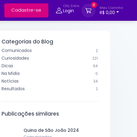
0
Olá, Entre
Meu Carrinho
Cadastre-se
Login
R$ 0,00
Categorias do Blog
Comunicados
2
Curiosidades
221
Dicas
64
Na Mídia
0
Notícias
34
Resultados
2
Publicações similares
Quina de São João 2024
Comunicados