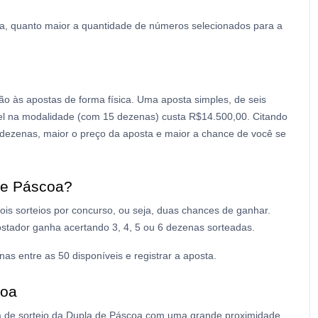
ja, quanto maior a quantidade de números selecionados para a
ão às apostas de forma física. Uma aposta simples, de seis
el na modalidade (com 15 dezenas) custa R$14.500,00. Citando
dezenas, maior o preço da aposta e maior a chance de você se
de Páscoa?
ois sorteios por concurso, ou seja, duas chances de ganhar.
ostador ganha acertando 3, 4, 5 ou 6 dezenas sorteadas.
nas entre as 50 disponíveis e registrar a aposta
.
coa
ta de sorteio da Dupla de Páscoa com uma grande proximidade