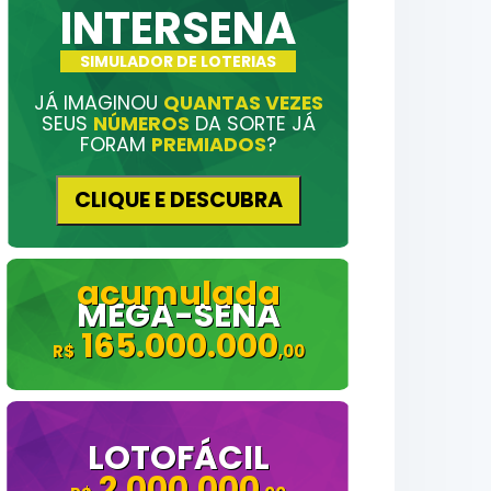
INTERSENA
SIMULADOR DE LOTERIAS
JÁ IMAGINOU
QUANTAS VEZES
SEUS
NÚMEROS
DA SORTE JÁ
FORAM
PREMIADOS
?
CLIQUE E DESCUBRA
MEGA-SENA
165.000.000
LOTOFÁCIL
2.000.000