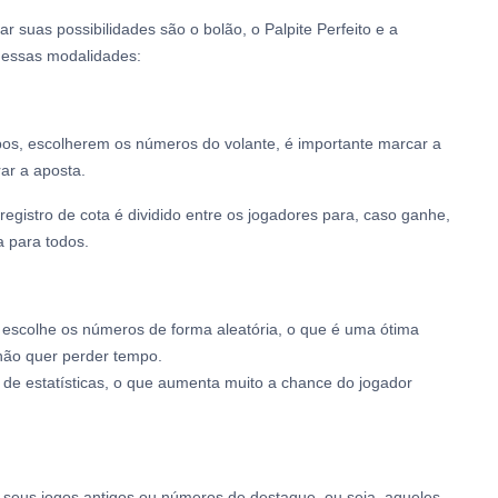
suas possibilidades são o bolão, o Palpite Perfeito e a
dessas modalidades:
pos, escolherem os números do volante, é importante marcar a
ar a aposta.
registro de cota é dividido entre os jogadores para, caso ganhe,
a para todos.
a escolhe os números de forma aleatória, o que é uma ótima
não quer perder tempo.
de estatísticas, o que aumenta muito a chance do jogador
 seus jogos antigos ou números de destaque, ou seja, aqueles