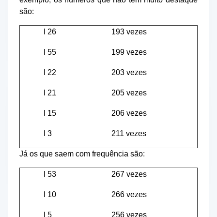
são:
l
26
193 vezes
l
55
199 vezes
l
22
203 vezes
l
21
205 vezes
l
15
206 vezes
l
3
211 vezes
Já os que saem com frequência são:
l
53
267 vezes
l
10
266 vezes
l
5
256 vezes