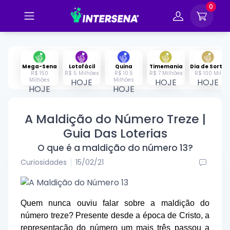
0
Mega-Sena
Lotofácil
Quina
Timemania
Dia de Sorte
R$ 150
R$ 5 Milhões
R$ 10.5
R$ 7 Milhões
R$ 100 Mil
Milhões
Milhões
HOJE
HOJE
HOJE
HOJE
HOJE
A Maldição do Número Treze |
Guia Das Loterias
O que é a maldição do número 13?
Curiosidades
15/02/21
Quem nunca ouviu falar sobre a maldição do
número treze? Presente desde a época de Cristo, a
representação do número um mais três passou a