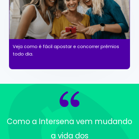
Veja como é fácil apostar e concorrer prêmios
todo dia.
Como a Intersena vem mudando
a vida dos