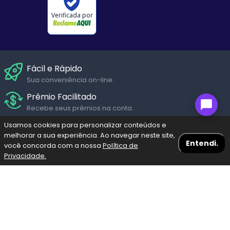
Verificada por
Fácil e Rápido
Sua conveniência on-line.
Prêmio Facilitado
Recebe seus prêmios na conta.
Suporte Humanizado
Usamos cookies para personalizar conteúdos e
melhorar a sua experiência. Ao navegar neste site,
Fale com um de nossos atendentes em diversos canais de
Entendi.
você concorda com a nossa
Política de
Seg. a Sáb.
Privacidade.
Navegação Blog
Menu
Bolões
Fazer meu Jogo
Resultados
Pagamento Seguro
Pague através dos diversos meios de pagamento com
Escolha a loteria
toda segurança garantida.
Mega-Sena
Lotofácil