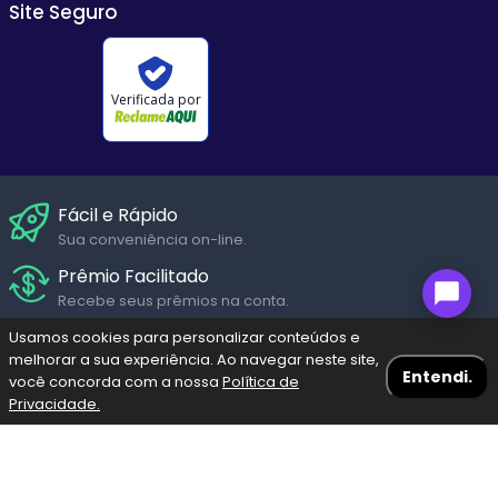
Site Seguro
Verificada por
Fácil e Rápido
Sua conveniência on-line.
Prêmio Facilitado
Recebe seus prêmios na conta.
Suporte Humanizado
Usamos cookies para personalizar conteúdos e
melhorar a sua experiência. Ao navegar neste site,
Fale com um de nossos atendentes em diversos canais de
Entendi.
você concorda com a nossa
Política de
Seg. a Sáb.
Privacidade.
Navegação Blog
Menu
Bolões
Fazer meu Jogo
Resultados
Pagamento Seguro
Pague através dos diversos meios de pagamento com
Escolha a loteria
toda segurança garantida.