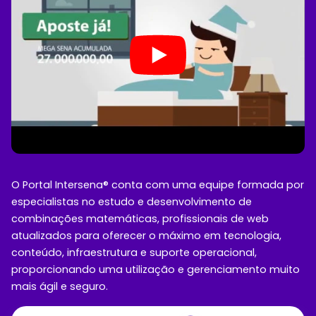
O Portal Intersena® conta com uma equipe formada por
especialistas no estudo e desenvolvimento de
combinações matemáticas, profissionais de web
atualizados para oferecer o máximo em tecnologia,
conteúdo, infraestrutura e suporte operacional,
proporcionando uma utilização e gerenciamento muito
mais ágil e seguro.