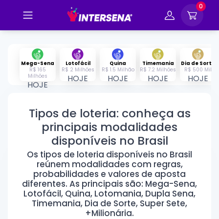
0
Mega-Sena
Lotofácil
Quina
Timemania
Dia de Sorte
R$ 165
R$ 2 Milhões
R$ 1.5 Milhão
R$ 7.2 Milhões
R$ 500 Mil
Milhões
HOJE
HOJE
HOJE
HOJE
HOJE
Tipos de loteria: conheça as
principais modalidades
disponíveis no Brasil
Os tipos de loteria disponíveis no Brasil
reúnem modalidades com regras,
probabilidades e valores de aposta
diferentes. As principais são: Mega-Sena,
Lotofácil, Quina, Lotomania, Dupla Sena,
Timemania, Dia de Sorte, Super Sete,
+Milionária.