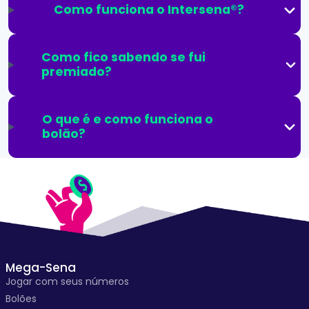
Como funciona o Intersena®?
Como fico sabendo se fui
premiado?
O que é e como funciona o
bolão?
Mega-Sena
Jogar com seus números
Bolões