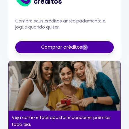
créditos
Compre seus créditos antecipadamente e
jogue quando quiser
Comprar créditos
Veja como é fácil apostar e concorrer prêmios
todo dia.