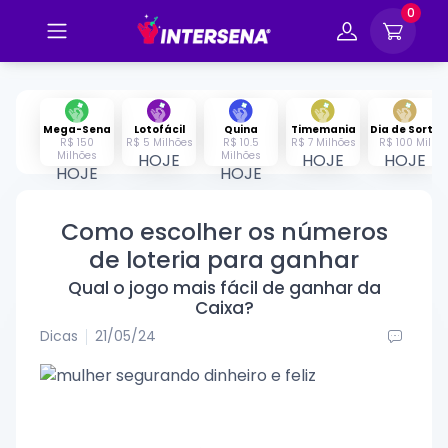
0
Mega-Sena
Lotofácil
Quina
Timemania
Dia de Sorte
R$ 150
R$ 5 Milhões
R$ 10.5
R$ 7 Milhões
R$ 100 Mil
Milhões
Milhões
HOJE
HOJE
HOJE
HOJE
HOJE
Como escolher os números
de loteria para ganhar
Qual o jogo mais fácil de ganhar da
Caixa?
Dicas
21/05/24