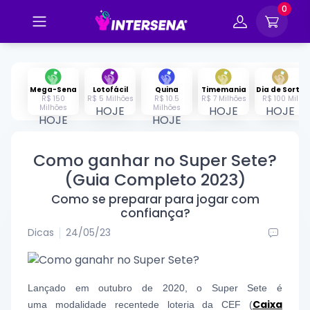
0
Mega-Sena
Lotofácil
Quina
Timemania
Dia de Sorte
R$ 150
R$ 5 Milhões
R$ 10.5
R$ 7 Milhões
R$ 100 Mil
Milhões
Milhões
HOJE
HOJE
HOJE
HOJE
HOJE
Como ganhar no Super Sete?
(Guia Completo 2023)
Como se preparar para jogar com
confiança?
Dicas
24/05/23
Lançado em outubro de 2020, o Super Sete é
Caixa
uma modalidade recentede loteria da CEF (