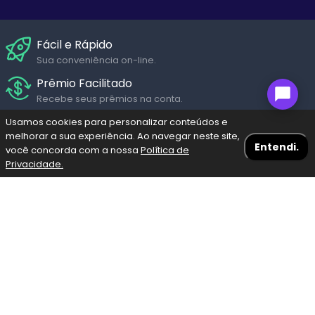
Fácil e Rápido
Sua conveniência on-line.
Prêmio Facilitado
Recebe seus prêmios na conta.
Suporte Humanizado
Usamos cookies para personalizar conteúdos e
melhorar a sua experiência. Ao navegar neste site,
Fale com um de nossos atendentes em diversos canais de
Entendi.
você concorda com a nossa
Política de
Seg. a Sáb.
Privacidade.
Navegação Blog
Menu
Bolões
Fazer meu Jogo
Resultados
Pagamento Seguro
Pague através dos diversos meios de pagamento com
Escolha a loteria
toda segurança garantida.
Mega-Sena
Lotofácil
Premiações
Regulamento
Privacidade
Lotomania
Quina
Dupla Sena
Timemania