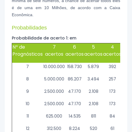
mínima de sete números, a chance de acertar todos eles
é de uma em 10 Milhões, de acordo com a Caixa
Econômica.
Probabilidades
Probabilidade de acerto 1: em
Nº de
7
6
5
4
Prognósticos
acertos
acertos
acertos
acertos
ace
7
10.000.000
158.730
5.879
392
43
8
5.000.000
86.207
3.494
257
31
9
2.500.000
47.170
2.108
173
24
10
2.500.000
47.170
2.108
173
24
11
625.000
14.535
811
84
14
12
312.500
8.224
520
61
12