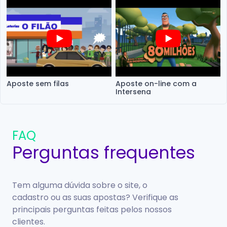
Aposte sem filas
Aposte on-line com a
Intersena
FAQ
Perguntas frequentes
Tem alguma dúvida sobre o site, o
cadastro ou as suas apostas? Verifique as
principais perguntas feitas pelos nossos
clientes.