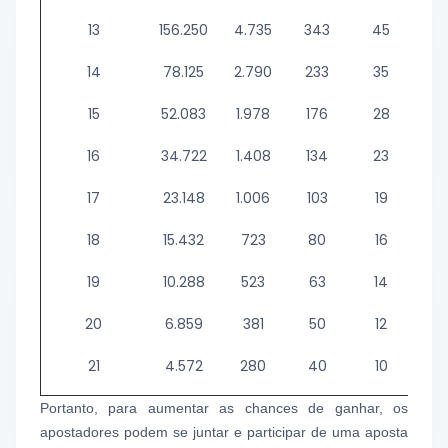
13
156.250
4.735
343
45
10
14
78.125
2.790
233
35
8
15
52.083
1.978
176
28
7
16
34.722
1.408
134
23
6
17
23.148
1.006
103
19
6,
18
15.432
723
80
16
5
19
10.288
523
63
14
5,
20
6.859
381
50
12
4
21
4.572
280
40
10
4
Portanto, para aumentar as chances de ganhar, os
apostadores podem se juntar e participar de uma aposta