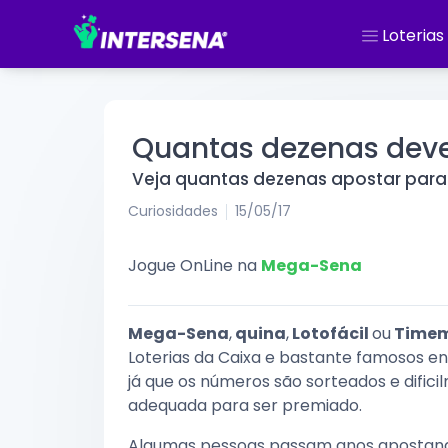
Loterias
Quantas dezenas dev
Veja quantas dezenas apostar para
Curiosidades
15/05/17
Jogue OnLine na
Mega-Sena
Mega-Sena
,
quina
,
Lotofácil
ou
Time
Loterias da Caixa e bastante famosos en
já que os números são sorteados e dific
adequada para ser premiado.
Algumas pessoas passam anos apostand