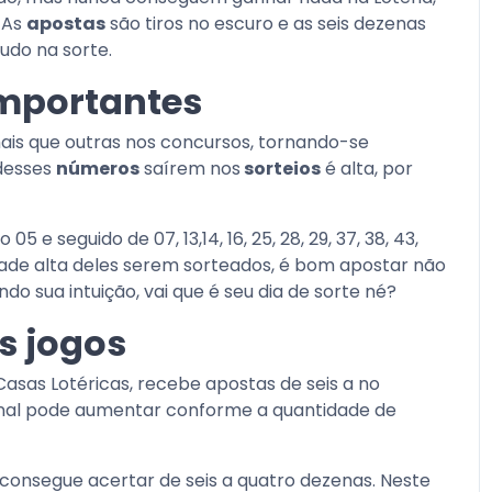
 As
apostas
são tiros no escuro e as seis dezenas
udo na sorte.
mportantes
s que outras nos concursos, tornando-se
 desses
números
saírem nos
sorteios
é alta, por
5 e seguido de 07, 13,14, 16, 25, 28, 29, 37, 38, 43,
dade alta deles serem sorteados, é bom apostar não
 sua intuição, vai que é seu dia de sorte né?
s jogos
asas Lotéricas, recebe apostas de seis a no
inal pode aumentar conforme a quantidade de
consegue acertar de seis a quatro dezenas. Neste