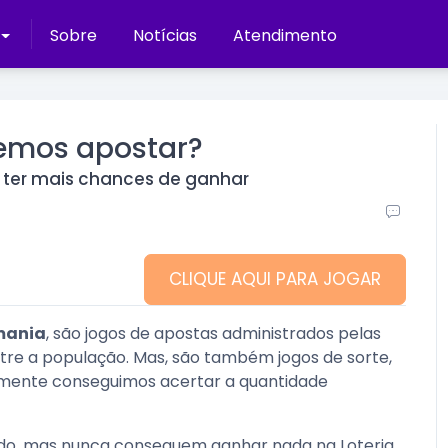
Sobre
Notícias
Atendimento
emos apostar?
 ter mais chances de ganhar
CLIQUE AQUI PARA JOGAR
mania
, são jogos de apostas administrados pelas
tre a população. Mas, são também jogos de sorte,
ilmente conseguimos acertar a quantidade
o, mas nunca conseguem ganhar nada na Loteria,