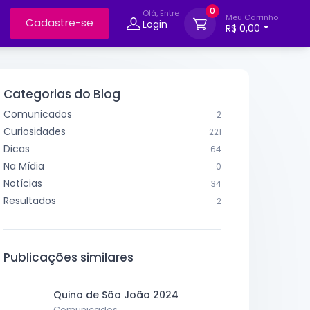
0
Olá, Entre
Meu Carrinho
Cadastre-se
Login
R$ 0,00
Categorias do Blog
Comunicados
2
Curiosidades
221
Dicas
64
Na Mídia
0
Notícias
34
Resultados
2
Publicações similares
Quina de São João 2024
Comunicados