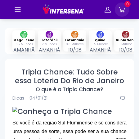
0
Mega-Sena
Lotofácil
Lotomania
Quina
Dupla Sena
165 Milhões
2 Milhões
9.3 Milhões
1.5 Milhão
1 Milhão
AMANHÃ
AMANHÃ
10/08
AMANHÃ
10/08
Tripla Chance: Tudo Sobre
essa Loteria Do Rio de Janeiro
O que é a Tripla Chance?
Dicas
04/01/21
Se você é da região Sul Fluminense e se considera
uma pessoa de sorte, essa pode ser a sua chance