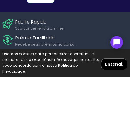
Fácil e Rápido
Sua conveniência on-line.
Prêmio Facilitado
Recebe seus prêmios na conta.
Suporte Humanizado
Usamos cookies para personalizar conteúdos e
melhorar a sua experiência. Ao navegar neste site,
Fale com um de nossos atendentes em diversos canais de
Entendi.
você concorda com a nossa
Política de
Seg. a Sáb.
Privacidade.
Navegação Blog
Menu
Bolões
Fazer meu Jogo
Resultados
Pagamento Seguro
Pague através dos diversos meios de pagamento com
Escolha a loteria
toda segurança garantida.
Mega-Sena
Lotofácil
Premiações
Regulamento
Privacidade
Lotomania
Quina