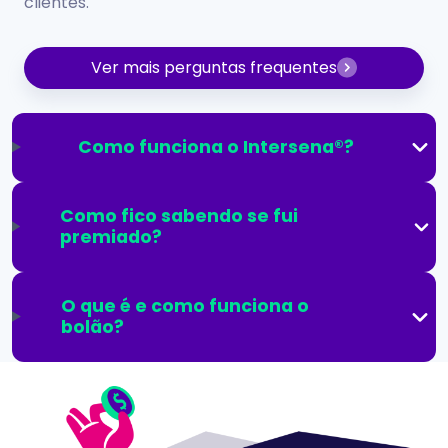
clientes.
Ver mais perguntas frequentes
Como funciona o Intersena®?
Como fico sabendo se fui
premiado?
O que é e como funciona o
bolão?