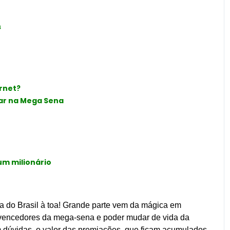
s
rnet?
ar na Mega Sena
um milionário
a do Brasil à toa! Grande parte vem da mágica em
s vencedores da mega-sena e poder mudar de vida da
sem dúvidas, o valor das premiações, que ficam acumulados