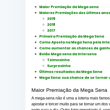
Maior Premiação da Mega sena
Maiores Premiações dos últimos ano
2019
2018
2017
Primeira Premiação da Mega Sena
Como Aposta na Mega Sena pela inte
Como aumentar as chances de ganh
Bolão Mega sena da Intersena
Teimosinha
Surpresinha
Últimos resultados da Mega Sena
Mega Sena: sua chance de se tornar 
Maior Premiação da Mega Sena
A mega-sena não é uma a loteria mais famos
apostar e torcer muito para se tornar um do
noite para o dia. Outro fator importante é, 