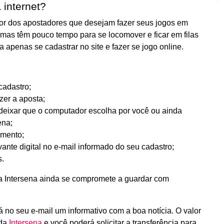
internet?
dor dos apostadores que desejam fazer seus jogos em
, mas têm pouco tempo para se locomover e ficar em filas
a apenas se cadastrar no site e fazer se jogo online.
 cadastro;
azer a aposta;
 deixar que o computador escolha por você ou ainda
ena;
amento;
nte digital no e-mail informado do seu cadastro;
s.
a Intersena ainda se compromete a guardar com
 no seu e-mail um informativo com a boa notícia. O valor
 da
Intersena
e você poderá solicitar a transferência para