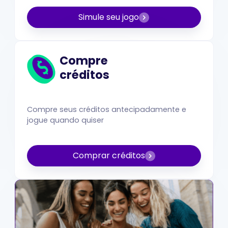
Simule seu jogo
Compre
créditos
Compre seus créditos antecipadamente e
jogue quando quiser
Comprar créditos