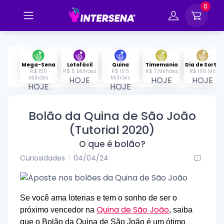
0
Mega-Sena
Lotofácil
Quina
Timemania
Dia de Sorte
R$ 150
R$ 5 Milhões
R$ 10.5
R$ 7 Milhões
R$ 100 Mil
Milhões
Milhões
HOJE
HOJE
HOJE
HOJE
HOJE
Bolão da Quina de São João
(Tutorial 2020)
O que é bolão?
Curiosidades
04/04/24
Se você ama loterias e tem o sonho de ser o
Quina de São João
próximo vencedor na
, saiba
que o Bolão da Quina de São João é um ótimo