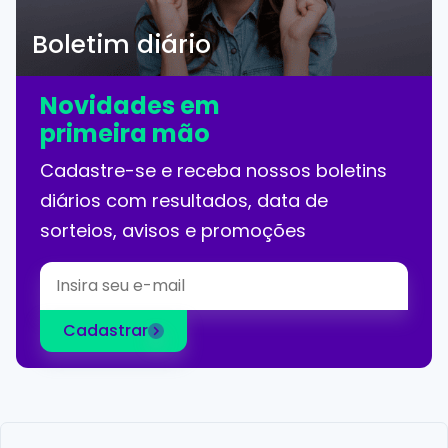
Boletim diário
Novidades em
primeira mão
Cadastre-se e receba nossos boletins
diários com resultados, data de
sorteios, avisos e promoções
Cadastrar