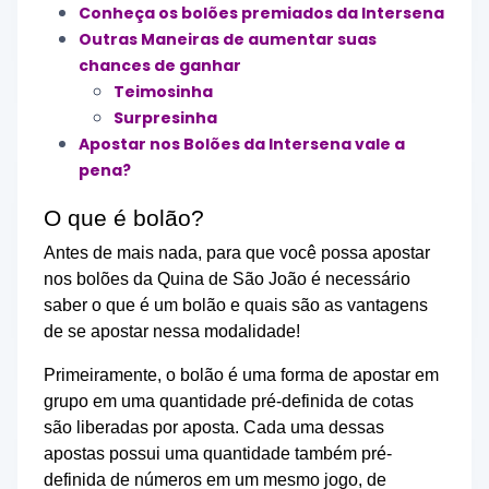
Conheça os bolões premiados da Intersena
Outras Maneiras de aumentar suas
chances de ganhar
Teimosinha
Surpresinha
Apostar nos Bolões da Intersena vale a
pena?
O que é bolão?
Antes de mais nada, para que você possa apostar
nos bolões da Quina de São João é necessário
saber o que é um bolão e quais são as vantagens
de se apostar nessa modalidade!
Primeiramente, o bolão é uma forma de apostar em
grupo em uma quantidade pré-definida de cotas
são liberadas por aposta. Cada uma dessas
apostas possui uma quantidade também pré-
definida de números em um mesmo jogo, de