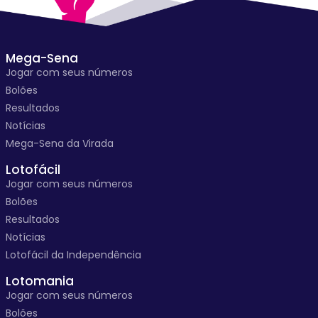
Mega-Sena
Jogar com seus números
Bolões
Resultados
Notícias
Mega-Sena da Virada
Lotofácil
Jogar com seus números
Bolões
Resultados
Notícias
Lotofácil da Independência
Lotomania
Jogar com seus números
Bolões