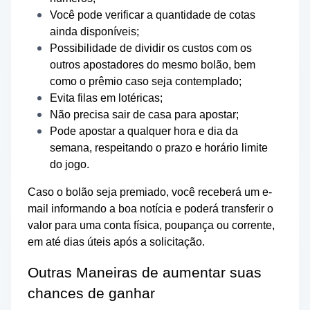
Você pode verificar a quantidade de cotas
ainda disponíveis;
Possibilidade de dividir os custos com os
outros apostadores do mesmo bolão, bem
como o prêmio caso seja contemplado;
Evita filas em lotéricas;
Não precisa sair de casa para apostar;
Pode apostar a qualquer hora e dia da
semana, respeitando o prazo e horário limite
do jogo.
Caso o bolão seja premiado, você receberá um e-
mail informando a boa notícia e poderá transferir o
valor para uma conta física, poupança ou corrente,
em até dias úteis após a solicitação.
Outras Maneiras de aumentar suas
chances de ganhar