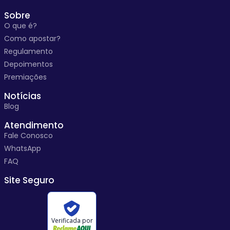
Sobre
O que é?
Como apostar?
Regulamento
Depoimentos
Premiações
Notícias
Blog
Atendimento
Fale Conosco
WhatsApp
FAQ
Site Seguro
Verificada por