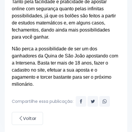
Tanto pela facilidade e praticidade de apostar
online com segurança quanto pelas infinitas
possibilidades, já que os bolões são feitos a partir
de estudos matemáticos e, em alguns casos,
fechamentos, dando ainda mais possibilidades
para você ganhar.
Não perca a possibilidade de ser um dos
ganhadores da Quina de São João apostando com
a Intersena. Basta ter mais de 18 anos, fazer o
cadastro no site, efetuar a sua aposta e o
pagamento e torcer bastante para ser o próximo
milionário.
Compartilhe essa publicação:
Voltar