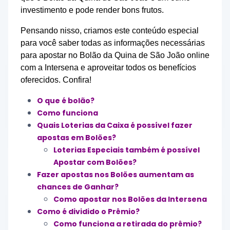
investimento e pode render bons frutos.
Pensando nisso, criamos este conteúdo especial
para você saber todas as informações necessárias
para apostar no Bolão da Quina de São João online
com a Intersena e aproveitar todos os benefícios
oferecidos. Confira!
O que é bolão?
Como funciona
Quais Loterias da Caixa é possível fazer
apostas em Bolões?
Loterias Especiais também é possível
Apostar com Bolões?
Fazer apostas nos Bolões aumentam as
chances de Ganhar?
Como apostar nos Bolões da Intersena
Como é dividido o Prêmio?
Como funciona a retirada do prêmio?