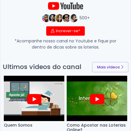
500+
Increver-se*
*Acompanhe nosso canal no Youtube e fique por
dentro de dicas sobre as loterias.
Ultimos vídeos do canal
Mais vídeos
Quem Somos
Como Apostar nas Loterias
Online?