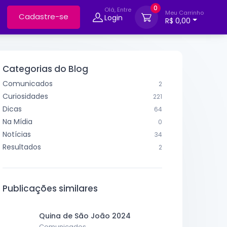
0
Olá, Entre
Meu Carrinho
Cadastre-se
Login
R$ 0,00
Categorias do Blog
Comunicados
2
Curiosidades
221
Dicas
64
Na Mídia
0
Notícias
34
Resultados
2
Publicações similares
Quina de São João 2024
Comunicados