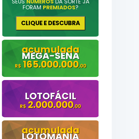
SEUS
NÚMEROS
DA SORTE JÁ
FORAM
PREMIADOS
?
CLIQUE E DESCUBRA
MEGA-SENA
165.000.000
LOTOFÁCIL
2.000.000
LOTOMANIA