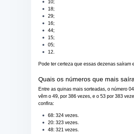
10;
18;
29;
16;
44;
15;
05;
12.
Pode ter certeza que essas dezenas saíram 
Quais os números que mais saír
Entre as quinas mais sorteadas, o número 04
vêm o 49, por 386 vezes, e o 53 por 383 ve
confira:
68: 324 vezes.
20: 323 vezes.
48: 321 vezes.