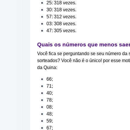
25: 318 vezes.
30: 318 vezes.
57: 312 vezes.
03: 308 vezes.
47: 305 vezes.
Quais os números que menos sae
Você fica se perguntando se seu número da s
sorteados? Você não é o único! por esse mo
da Quina:
66;
71;
40;
78;
08;
48;
59;
67;