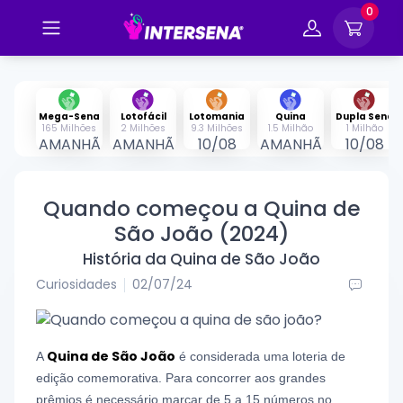
0
Mega-Sena
Lotofácil
Lotomania
Quina
Dupla Sena
165 Milhões
2 Milhões
9.3 Milhões
1.5 Milhão
1 Milhão
AMANHÃ
AMANHÃ
10/08
AMANHÃ
10/08
Quando começou a Quina de
São João (2024)
História da Quina de São João
Curiosidades
02/07/24
Quina de São João
A
é considerada uma loteria de
edição comemorativa. Para concorrer aos grandes
prêmios é necessário marcar de 5 a 15 números no