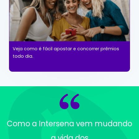
Veja como é fácil apostar e concorrer prêmios
todo dia.
Como a Intersena vem mudando
a vida dos