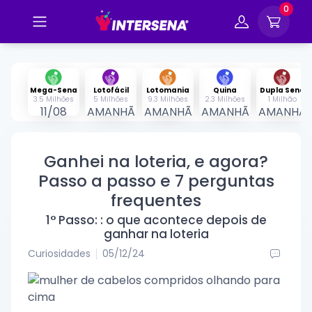
0
Mega-Sena
Lotofácil
Lotomania
Quina
Dupla Sena
3.5 Milhões
5 Milhões
9.3 Milhões
2.3 Milhões
1 Milhão
11/08
AMANHÃ
AMANHÃ
AMANHÃ
AMANHÃ
Ganhei na loteria, e agora?
Passo a passo e 7 perguntas
frequentes
1° Passo: : o que acontece depois de
ganhar na loteria
Curiosidades
05/12/24