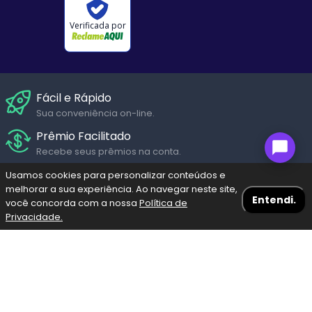
Verificada por
Fácil e Rápido
Sua conveniência on-line.
Prêmio Facilitado
Recebe seus prêmios na conta.
Suporte Humanizado
Usamos cookies para personalizar conteúdos e
melhorar a sua experiência. Ao navegar neste site,
Fale com um de nossos atendentes em diversos canais de
Entendi.
você concorda com a nossa
Política de
Seg. a Sáb.
Privacidade.
Navegação Blog
Menu
Bolões
Fazer meu Jogo
Resultados
Pagamento Seguro
Pague através dos diversos meios de pagamento com
Escolha a loteria
toda segurança garantida.
Mega-Sena
Lotofácil