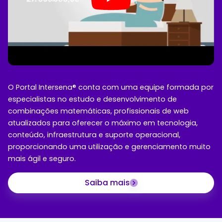
O Portal Intersena® conta com uma equipe formada por
especialistas no estudo e desenvolvimento de
combinações matemáticas, profissionais de web
atualizados para oferecer o máximo em tecnologia,
conteúdo, infraestrutura e suporte operacional,
proporcionando uma utilização e gerenciamento muito
mais ágil e seguro.
Saiba mais