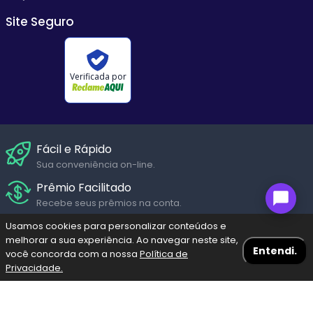
Site Seguro
Verificada por
Fácil e Rápido
Sua conveniência on-line.
Prêmio Facilitado
Recebe seus prêmios na conta.
Suporte Humanizado
Usamos cookies para personalizar conteúdos e
melhorar a sua experiência. Ao navegar neste site,
Fale com um de nossos atendentes em diversos canais de
Entendi.
você concorda com a nossa
Política de
Seg. a Sáb.
Privacidade.
Navegação Blog
Menu
Bolões
Fazer meu Jogo
Resultados
Pagamento Seguro
Pague através dos diversos meios de pagamento com
Escolha a loteria
toda segurança garantida.