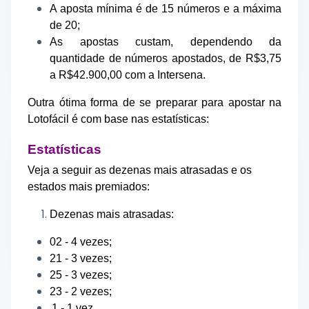
A aposta mínima é de 15 números e a máxima
de 20;
As apostas custam, dependendo da
quantidade de números apostados, de R$3,75
a R$42.900,00 com a Intersena.
Outra ótima forma de se preparar para apostar na
Lotofácil é com base nas estatísticas:
Estatísticas
Veja a seguir as dezenas mais atrasadas e os
estados mais premiados:
Dezenas mais atrasadas:
02 - 4 vezes;
21 - 3 vezes;
25 - 3 vezes;
23 - 2 vezes;
1 - 1 vez.