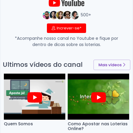
500+
Increver-se*
*Acompanhe nosso canal no Youtube e fique por
dentro de dicas sobre as loterias.
Ultimos vídeos do canal
Mais vídeos
Quem Somos
Como Apostar nas Loterias
Online?