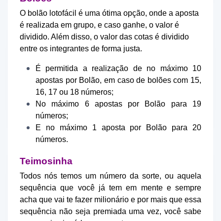
O bolão lotofácil é uma ótima opção, onde a aposta
é realizada em grupo, e caso ganhe, o valor é
dividido. Além disso, o valor das cotas é dividido
entre os integrantes de forma justa.
É permitida a realização de no máximo 10
apostas por Bolão, em caso de bolões com 15,
16, 17 ou 18 números;
No máximo 6 apostas por Bolão para 19
números;
E no máximo 1 aposta por Bolão para 20
números.
Teimosinha
Todos nós temos um número da sorte, ou aquela
sequência que você já tem em mente e sempre
acha que vai te fazer milionário e por mais que essa
sequência não seja premiada uma vez, você sabe