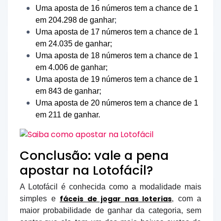
Uma aposta de 16 números tem a chance de 1
em
204.298 de ganhar
;
Uma aposta de 17 números tem a chance de 1
em 24.035 de ganhar;
Uma aposta de 18 números tem a chance de 1
em 4.006 de ganhar;
Uma aposta de 19 números tem a chance de 1
em 843 de ganhar;
Uma aposta de 20 números tem a chance de 1
em 211 de ganhar.
Conclusão: vale a pena
apostar na Lotofácil?
A Lotofácil é conhecida como a modalidade mais
fáceis de jogar nas loterias
simples e
, com a
maior probabilidade de ganhar da categoria, sem