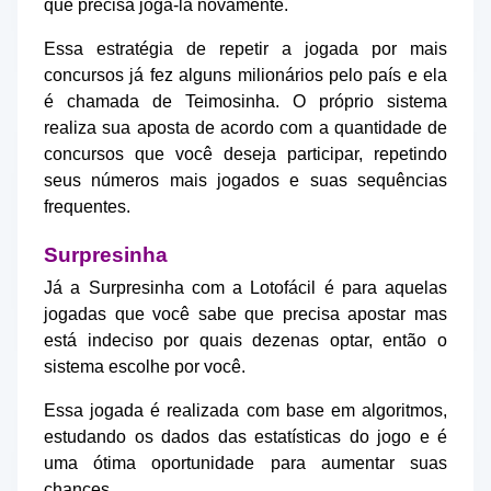
que precisa jogá-la novamente.
Essa estratégia de repetir a jogada por mais
concursos já fez alguns milionários pelo país e ela
é chamada de Teimosinha. O próprio sistema
realiza sua aposta de acordo com a quantidade de
concursos que você deseja participar, repetindo
seus números mais jogados e suas sequências
frequentes.
Surpresinha
Já a Surpresinha com a Lotofácil é para aquelas
jogadas que você sabe que precisa apostar mas
está indeciso por quais dezenas optar, então o
sistema escolhe por você.
Essa jogada é realizada com base em algoritmos,
estudando os dados das estatísticas do jogo e é
uma ótima oportunidade para aumentar suas
chances.