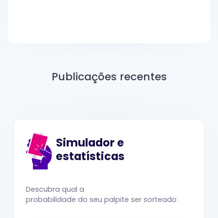
Publicações recentes
Simulador e
estatísticas
Descubra qual a
probabilidade do seu palpite ser sorteado