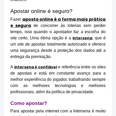
Apostar online é seguro?
aposta online é a forma mais prática
Fazer
e segura
de concorrer às loterias sem perder
tempo, isso quando o apostador faz a escolha do
Intersena
site certo. Uma ótima opção
é a
, qu
e é
um site de apostas totalmente autorizado e oferece
uma segurança desde a proteção dos dados até a
entrega da premiação.
Intersena é confiável
A
e referência entre os sites
de apostas e está em constante avanço para a
melhor experiência do jogador, trabalhando sempre
com as melhores tecnologias e melhores
profissionais, além da política de privacidade.
Como apostar?
Para apostar pela internet com a Intersena é muito