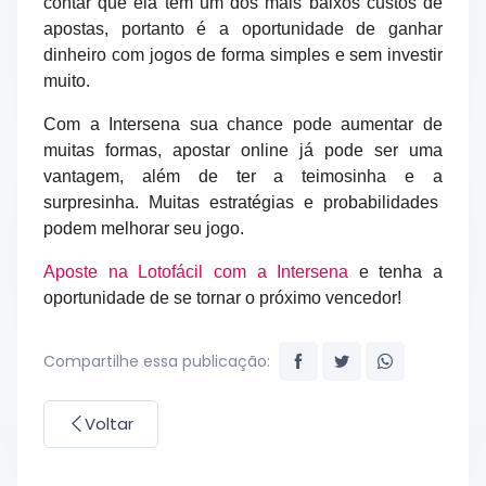
contar que ela tem um dos mais baixos custos de
apostas, portanto é a oportunidade de ganhar
dinheiro com jogos de forma simples e sem investir
muito.
Com a Intersena sua chance pode aumentar de
muitas formas, apostar online já pode ser uma
vantagem, além de ter a teimosinha e a
surpresinha. Muitas estratégias e probabilidades
podem melhorar seu jogo.
Aposte na Lotofácil com a Intersena
e tenha a
oportunidade de se tornar o próximo vencedor!
Compartilhe essa publicação:
Voltar