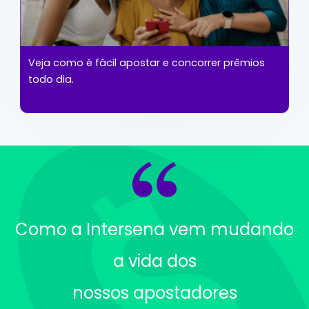
Veja como é fácil apostar e concorrer prêmios
todo dia.
Como a Intersena vem mudando
a vida dos
nossos apostadores