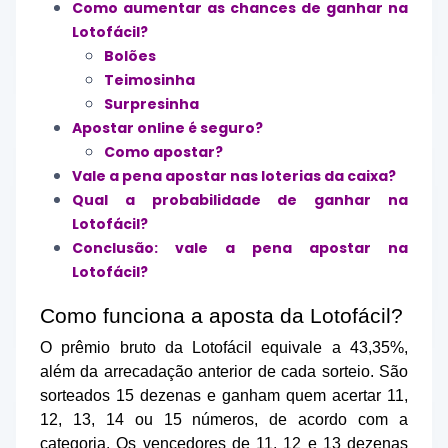
Como aumentar as chances de ganhar na
Lotofácil?
Bolões
Teimosinha
Surpresinha
Apostar online é seguro?
Como apostar?
Vale a pena apostar nas loterias da caixa?
Qual a probabilidade de ganhar na
Lotofácil?
Conclusão: vale a pena apostar na
Lotofácil?
Como funciona a aposta da Lotofácil?
O prêmio bruto da Lotofácil equivale a 43,35%,
além da arrecadação anterior de cada sorteio. São
sorteados 15 dezenas e ganham quem acertar 11,
12, 13, 14 ou 15 números, de acordo com a
categoria. Os vencedores de 11, 12 e 13 dezenas