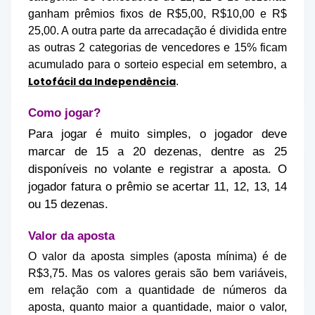
ganham prêmios fixos de R$5,00, R$10,00 e R$
25,00. A outra parte da arrecadação é dividida entre
as outras 2 categorias de vencedores e 15% ficam
acumulado para o sorteio especial em setembro, a
Lotofácil da Independência
.
Como jogar?
Para jogar é muito simples, o jogador deve
marcar de 15 a 20 dezenas, dentre as 25
disponíveis no volante e registrar a aposta. O
jogador fatura o prêmio se acertar 11, 12, 13, 14
ou 15 dezenas.
Valor da aposta
O valor da aposta simples (aposta mínima) é de
R$3,75. Mas os valores gerais são bem variáveis,
em relação com a quantidade de números da
aposta, quanto maior a quantidade, maior o valor,