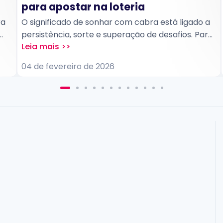
para apostar na loteria
ra
O significado de sonhar com cabra está ligado a
persistência, sorte e superação de desafios. Para
apostas de loteria, costuma ser interpretado
a
como um sinal favorável para arriscar números
04 de fevereiro de 2026
dor
ligados à estabilidade, esforço recompensado e
ganhos conquistados com paciência,
especialmente em jogos que exigem constância.