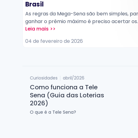
Brasil
reúnem
As regras da Mega-Sena são bem simples, pa
 e
ganhar o prêmio máximo é preciso acertar os
s são:
seis números sorteados. Contudo, quem tiver
Dupla
quatro ou cinco acertos também terá direito 
04 de fevereiro de 2026
,
uma parte do montante acumulado. O ganha
tem até 90 dias após a data do sorteio para
resgatar a premiação.
Curiosidades
abril/2026
Como funciona a Tele
Sena (Guia das Loterias
2026)
O que é a Tele Sena?