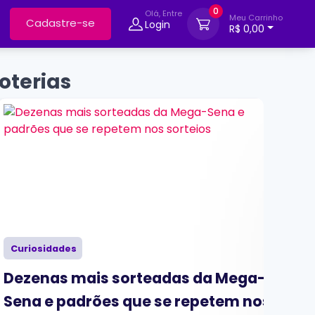
0
Olá, Entre
Meu Carrinho
Cadastre-se
Login
R$ 0,00
oterias
Curiosidades
Cur
Dezenas mais sorteadas da Mega-
O q
Sena e padrões que se repetem nos
pr