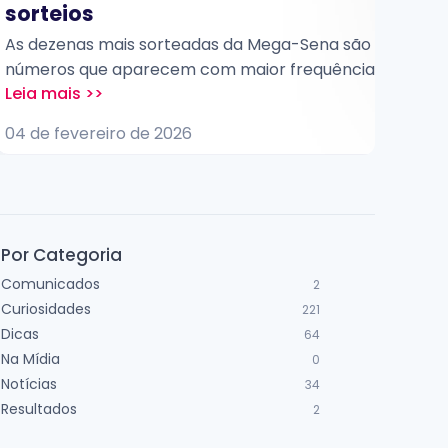
sorteios
A lo
jogo
As dezenas mais sorteadas da Mega-Sena são os
esc
números que aparecem com maior frequência
pla
nos sorteios oficiais dessa loteria ao longo do
04 d
em t
tempo. Elas são identificadas por meio de
04 de fevereiro de 2026
aces
análises estatísticas e costumam despertar o
casa
interesse de apostadores que buscam entender
o histórico dos resultados.
Por Categoria
Comunicados
2
Curiosidades
221
Dicas
64
Na Mídia
0
Notícias
34
Resultados
2