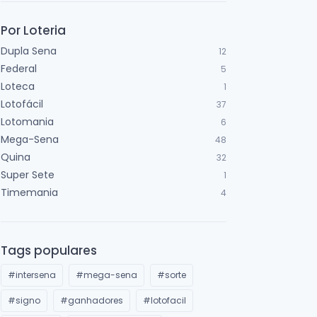
Por Loteria
Dupla Sena
12
Federal
5
Loteca
1
Lotofácil
37
Lotomania
6
Mega-Sena
48
Quina
32
Super Sete
1
Timemania
4
Tags populares
#intersena
#mega-sena
#sorte
#signo
#ganhadores
#lotofacil